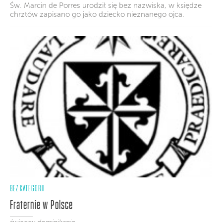
Św. Marcin de Porres urodził się bez nazwiska, w księdze
chrztów zapisano go jako dziecko nieznanego ojca.
BEZ KATEGORII
Fraternie w Polsce