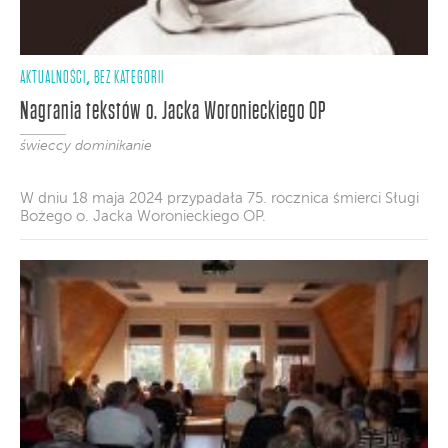
AKTUALNOŚCI
BEZ KATEGORII
,
Nagrania tekstów o. Jacka Woronieckiego OP
świeccy dominikanie
W dniu 18 maja 2024 przypadała 75. rocznica śmierci Sługi
Bożego o. Jacka Woronieckiego OP.