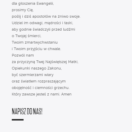
dla głoszenia Ewangelii,
prosimy Cię,
poślij i dziś apostołów na żniwo swoje.
Udziel im odwagi, mądrości i łaski,
aby godnie świadczyli przed ludźmi
o Twojej śmierci,
Twoim zmartwychwstaniu
i Twoim przyjściu w chwale.
Pozwól nam
za przyczyną Twej Najświętszej Matki,
Opiekunki naszego Zakonu,
być szermierzami wiary
oraz światłem rozpraszającym
obojętność i ciemności grzechu.
Który zawsze jesteś z nami. Amen
NAPISZ DO NAS!