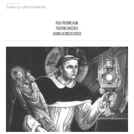
świeccy dominikanie
RADA PROWINCJALNA
FRATERNI ŚWIECKICH
ZAKONU KAZNODZIEJSKIEGO