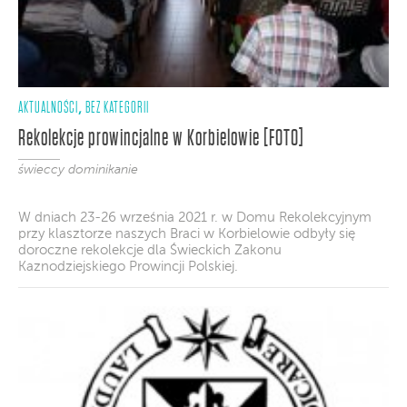
AKTUALNOŚCI
BEZ KATEGORII
,
Rekolekcje prowincjalne w Korbielowie [FOTO]
świeccy dominikanie
W dniach 23-26 września 2021 r. w Domu Rekolekcyjnym
przy klasztorze naszych Braci w Korbielowie odbyły się
doroczne rekolekcje dla Świeckich Zakonu
Kaznodziejskiego Prowincji Polskiej.