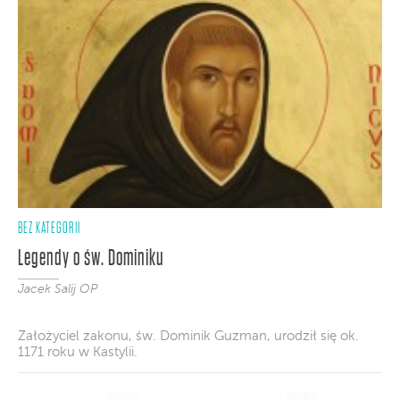
BEZ KATEGORII
Legendy o św. Dominiku
Jacek Salij OP
Założyciel zakonu, św. Dominik Guzman, urodził się ok.
1171 roku w Kastylii.