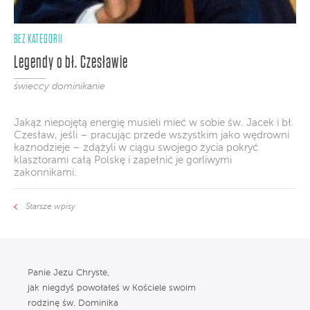
BEZ KATEGORII
Legendy o bł. Czesławie
świeccy dominikanie
Jakąż niepojętą energię musieli mieć w sobie św. Jacek i bł.
Czesław, jeśli – pracując przede wszystkim jako wędrowni
kaznodzieje – zdążyli w ciągu swojego życia pokryć
klasztorami całą Polskę i zapełnić je gorliwymi
zakonnikami.
Starsze wpisy
Panie Jezu Chryste,
jak niegdyś powołałeś w Kościele swoim
rodzinę św. Dominika