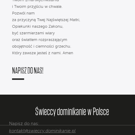
Twoim zmartwychwstaniu
i Twoim przyjściu w chwale.
Pozwól nam
za przyczyną Twej Najświętszej Matki,
Opiekunki naszego Zakonu,
być szermierzami wiary
oraz światłem rozpraszającym
obojętność i ciemności grzechu.
Który zawsze jesteś z nami. Amen
NAPISZ DO NAS!
Świeccy dominikanie w Polsce
Napisz do nas:
kontakt@swieccy.dominikanie.pl