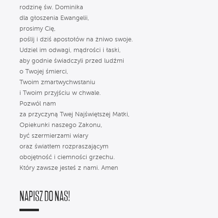
rodzinę św. Dominika
dla głoszenia Ewangelii,
prosimy Cię,
poślij i dziś apostołów na żniwo swoje.
Udziel im odwagi, mądrości i łaski,
aby godnie świadczyli przed ludźmi
o Twojej śmierci,
Twoim zmartwychwstaniu
i Twoim przyjściu w chwale.
Pozwól nam
za przyczyną Twej Najświętszej Matki,
Opiekunki naszego Zakonu,
być szermierzami wiary
oraz światłem rozpraszającym
obojętność i ciemności grzechu.
Który zawsze jesteś z nami. Amen
NAPISZ DO NAS!