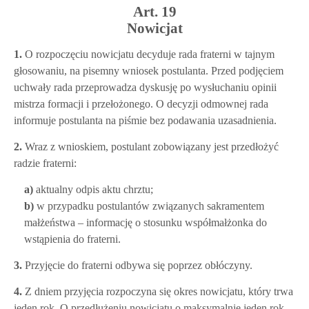
Art. 19
Nowicjat
1.
O rozpoczęciu nowicjatu decyduje rada fraterni w tajnym
głosowaniu, na pisemny wniosek postulanta. Przed podjęciem
uchwały rada przeprowadza dyskusję po wysłuchaniu opinii
mistrza formacji i przełożonego. O decyzji odmownej rada
informuje postulanta na piśmie bez podawania uzasadnienia.
2.
Wraz z wnioskiem, postulant zobowiązany jest przedłożyć
radzie fraterni:
a)
aktualny odpis aktu chrztu;
b)
w przypadku postulantów związanych sakramentem
małżeństwa – informację o stosunku współmałżonka do
wstąpienia do fraterni.
3.
Przyjęcie do fraterni odbywa się poprzez obłóczyny.
4.
Z dniem przyjęcia rozpoczyna się okres nowicjatu, który trwa
jeden rok. O przedłużeniu nowicjatu o maksymalnie jeden rok