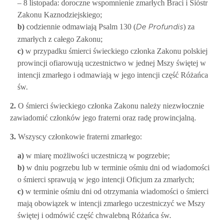
– 8 listopada: doroczne wspomnienie zmarłych Braci i Sióstr
Zakonu Kaznodziejskiego;
b)
codziennie odmawiają Psalm 130 (
) za
De Profundis
zmarłych z całego Zakonu;
c)
w przypadku śmierci świeckiego członka Zakonu polskiej
prowincji ofiarowują uczestnictwo w jednej Mszy świętej w
intencji zmarłego i odmawiają w jego intencji część Różańca
św.
2.
O śmierci świeckiego członka Zakonu należy niezwłocznie
zawiadomić członków jego fraterni oraz radę prowincjalną.
3.
Wszyscy członkowie fraterni zmarłego:
a)
w miarę możliwości uczestniczą w pogrzebie;
b)
w dniu pogrzebu lub w terminie ośmiu dni od wiadomości
o śmierci sprawują w jego intencji Oficjum za zmarłych;
c)
w terminie ośmiu dni od otrzymania wiadomości o śmierci
mają obowiązek w intencji zmarłego uczestniczyć we Mszy
świętej i odmówić część chwalebną Różańca św.