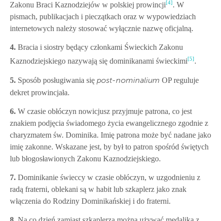
[4]
Zakonu Braci Kaznodziejów w polskiej prowincji
. W
pismach, publikacjach i pieczątkach oraz w wypowiedziach
internetowych należy stosować wyłącznie nazwę oficjalną.
4.
Bracia i siostry będący członkami Świeckich Zakonu
[5]
Kaznodziejskiego nazywają się dominikanami świeckimi
.
5.
Sposób posługiwania się
OP reguluje
post-nominalium
dekret prowincjała.
6.
W czasie obłóczyn nowicjusz przyjmuje patrona, co jest
znakiem podjęcia świadomego życia ewangelicznego zgodnie z
charyzmatem św. Dominika. Imię patrona może być nadane jako
imię zakonne. Wskazane jest, by był to patron spośród świętych
lub błogosławionych Zakonu Kaznodziejskiego.
7.
Dominikanie świeccy w czasie obłóczyn, w uzgodnieniu z
radą fraterni, oblekani są w habit lub szkaplerz jako znak
włączenia do Rodziny Dominikańskiej i do fraterni.
8.
Na co dzień zamiast szkaplerza można używać medalika z