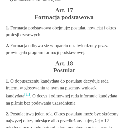
Art. 17
Formacja podstawowa
1.
Formacja podstawowa obejmuje: postulat, nowicjat i okres
profesji czasowych.
2.
Formacja odbywa się w oparciu o zatwierdzony przez
prowincjała program formacji podstawowej.
Art. 18
Postulat
1.
O dopuszczeniu kandydata do postulatu decyduje rada
fraterni w głosowaniu tajnym na pisemny wniosek
[11]
kandydata
. O decyzji odmownej rada informuje kandydata
na piśmie bez podawania uzasadnienia.
2.
Postulat trwa jeden rok. Okres postulatu może być skrócony
najwyżej o trzy miesiące albo przedłużony najwyżej o 12
miesięcy przez radę fraterni, która podejmuje w tej sprawie