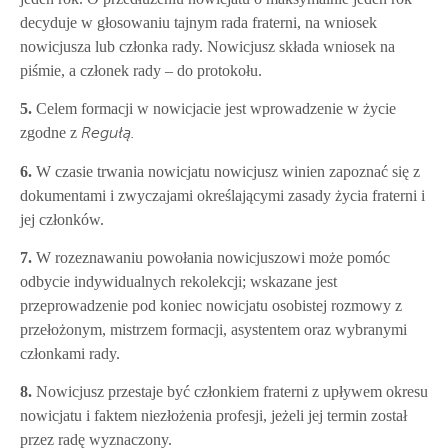
decyduje w głosowaniu tajnym rada fraterni, na wniosek
nowicjusza lub członka rady. Nowicjusz składa wniosek na
piśmie, a członek rady – do protokołu.
5.
Celem formacji w nowicjacie jest wprowadzenie w życie
zgodne z
Regułą.
6.
W czasie trwania nowicjatu nowicjusz winien zapoznać się z
dokumentami i zwyczajami określającymi zasady życia fraterni i
jej członków.
7.
W rozeznawaniu powołania nowicjuszowi może pomóc
odbycie indywidualnych rekolekcji; wskazane jest
przeprowadzenie pod koniec nowicjatu osobistej rozmowy z
przełożonym, mistrzem formacji, asystentem oraz wybranymi
członkami rady.
8.
Nowicjusz przestaje być członkiem fraterni z upływem okresu
nowicjatu i faktem niezłożenia profesji, jeżeli jej termin został
przez radę wyznaczony.