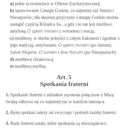
a)
pełne uczestnictwo w Ofierze Eucharystycznej;
b)
sprawowanie Liturgii Godzin, co najmniej zaś Jutrzni i
Nieszporów; dla słusznej przyczyny Liturgię Godzin można
zastąpić częścią Różańca św., a gdy i to nie jest możliwe,
antyfoną
z wersetem i oracją;
O spem miram
c)
modlitwę, w duchu jedności z całym Zakonem i zgodnie z
jego tradycją, antyfonami:
(po Jutrzni),
O spem miram
i
(po Nieszporach);
Salve Regina, O lumen
Ave florum
d)
modlitwę różańcową;
e)
modlitwę myślną.
Art. 5
Spotkania fraterni
1.
Spotkanie fraterni z udziałem asystenta połączone z Mszą
świętą odbywa się co najmniej raz w każdym miesiącu.
2.
Rytm spotkań zależy od zwyczaju i potrzeb każdej fraterni.
3.
Rada fraterni ustala, które spotkania są obowiązkowe.