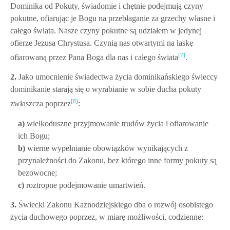
Dominika od Pokuty, świadomie i chętnie podejmują czyny
pokutne, ofiarując je Bogu na przebłaganie za grzechy własne i
całego świata. Nasze czyny pokutne są udziałem w jedynej
ofierze Jezusa Chrystusa. Czynią nas otwartymi na łaskę
[7]
ofiarowaną przez Pana Boga dla nas i całego świata
.
2.
Jako umocnienie świadectwa życia dominikańskiego świeccy
dominikanie starają się o wyrabianie w sobie ducha pokuty
[8]
zwłaszcza poprzez
:
a)
wielkoduszne przyjmowanie trudów życia i ofiarowanie
ich Bogu;
b)
wierne wypełnianie obowiązków wynikających z
przynależności do Zakonu, bez którego inne formy pokuty są
bezowocne;
c)
roztropne podejmowanie umartwień.
3.
Świecki Zakonu Kaznodziejskiego dba o rozwój osobistego
życia duchowego poprzez, w miarę możliwości, codzienne: