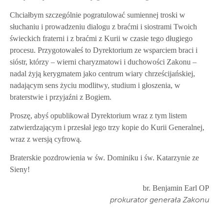
Chciałbym szczególnie pogratulować sumiennej troski w
słuchaniu i prowadzeniu dialogu z braćmi i siostrami Twoich
świeckich fraterni i z braćmi z Kurii w czasie tego długiego
procesu. Przygotowałeś to Dyrektorium ze wsparciem braci i
sióstr, którzy – wierni charyzmatowi i duchowości Zakonu –
nadal żyją kerygmatem jako centrum wiary chrześcijańskiej,
nadającym sens życiu modlitwy, studium i głoszenia, w
braterstwie i przyjaźni z Bogiem.
Proszę, abyś opublikował Dyrektorium wraz z tym listem
zatwierdzającym i przesłał jego trzy kopie do Kurii Generalnej,
wraz z wersją cyfrową.
Braterskie pozdrowienia w św. Dominiku i św. Katarzynie ze
Sieny!
br. Benjamin Earl OP
prokurator generała Zakonu