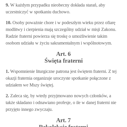
9.
W każdym przypadku nieobecny dokłada starań, aby
uczestniczyć w spotkaniu duchowo.
10.
Osoby poważnie chore i w podeszłym wieku przez ofiarę
modlitwy i cierpienia mają szczególny udział w misji Zakonu.
Radzie fraterni powierza się troskę o umożliwienie takim
osobom udziału w życiu sakramentalnym i wspólnotowym.
Art. 6
Święta fraterni
1.
Wspomnienie liturgiczne patrona jest świętem fraterni. Z tej
okazji fraternia organizuje uroczyste spotkanie połączone z
udziałem we Mszy świętej.
2.
Zaleca się, by wtedy przyjmowano nowych członków, a
także składano i odnawiano profesje, o ile w danej fraterni nie
przyjęto innego zwyczaju.
Art. 7
Rekolekcje fraterni