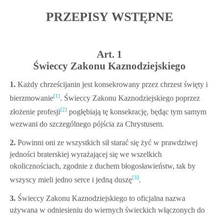
PRZEPISY WSTĘPNE
Art. 1
Świeccy Zakonu Kaznodziejskiego
1.
Każdy chrześcijanin jest konsekrowany przez chrzest święty i
[1]
bierzmowanie
. Świeccy Zakonu Kaznodziejskiego poprzez
[2]
złożenie profesji
pogłębiają tę konsekrację, będąc tym samym
wezwani do szczególnego pójścia za Chrystusem.
2.
Powinni oni ze wszystkich sił starać się żyć w prawdziwej
jedności braterskiej wyrażającej się we wszelkich
okolicznościach, zgodnie z duchem błogosławieństw, tak by
[3]
wszyscy mieli jedno serce i jedną duszę
.
3.
Świeccy Zakonu Kaznodziejskiego to oficjalna nazwa
używana w odniesieniu do wiernych świeckich włączonych do