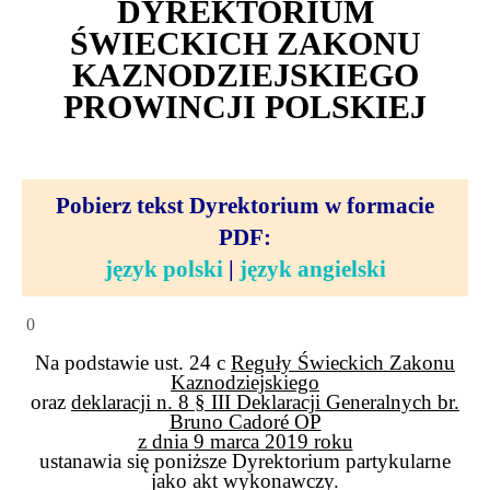
DYREKTORIUM
ŚWIECKICH ZAKONU
KAZNODZIEJSKIEGO
PROWINCJI POLSKIEJ
Pobierz tekst Dyrektorium w formacie
PDF:
język polski
|
język angielski
0
Na podstawie ust. 24 c
Reguły Świeckich Zakonu
Kaznodziejskiego
oraz
deklaracji n. 8 § III Deklaracji Generalnych br.
Bruno Cadoré OP
z dnia 9 marca 2019 roku
ustanawia się poniższe Dyrektorium partykularne
jako akt wykonawczy.