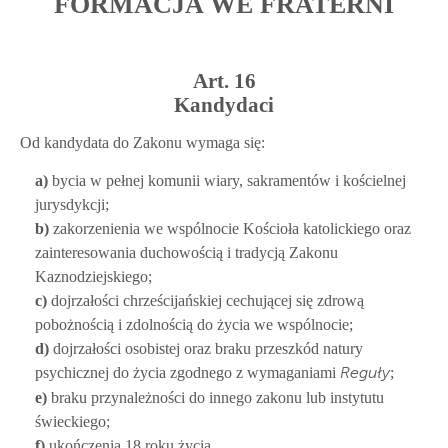
FORMACJA WE FRATERNI
Art. 16
Kandydaci
Od kandydata do Zakonu wymaga się:
a)
bycia w pełnej komunii wiary, sakramentów i kościelnej
jurysdykcji;
b)
zakorzenienia we wspólnocie Kościoła katolickiego oraz
zainteresowania duchowością i tradycją Zakonu
Kaznodziejskiego;
c)
dojrzałości chrześcijańskiej cechującej się zdrową
pobożnością i zdolnością do życia we wspólnocie;
d)
dojrzałości osobistej oraz braku przeszkód natury
psychicznej do życia zgodnego z wymaganiami
;
Reguły
e)
braku przynależności do innego zakonu lub instytutu
świeckiego;
f)
ukończenia 18 roku życia.