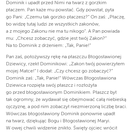
Dominik i upadł przed Nimi na twarz z gorzkim
płaczem. Pan każe mu powstać. Gdy powstał, pyta
go Pani: „Czemu tak gorzko płaczesz?” On zaś: „Płaczę,
bo widzę tutaj ludzi ze wszystkich zakonów,
a z mojego Zakonu nie ma tu nikogo”. A Pan powiada
mu: „Chcesz zobaczyć, gdzie jest twój Zakon?”
Na to Dominik z drżeniem: „Tak, Panie!”
Pan zaś, położywszy rękę na płaszczu Błogosławionej
Dziewicy, rzekł Dominikowi: „Zakon twój powierzyłem
mojej Matce!” I dodał: „Czy chcesz go zobaczyć?”
Dominik zaś: „Tak, Panie!” Wówczas Błogosławiona
Dziewica rozpięła swój płaszcz i rozłożyła
go przed błogosławionym Dominikiem. Płaszcz był
tak ogromny, że wydawał się obejmować całą niebieską
ojczyznę, a pod nim zobaczył niezmierzoną liczbę braci.
Wówczas błogosławiony Dominik ponownie upadł
na twarz, dziękując Bogu i Błogosławionej Maryi.
W owej chwili widzenie znikło. Święty ojciec wrócił