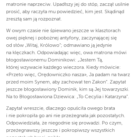
matronie naprzeciw. Upadłszy jej do stóp, zaczął usilnie
prosić, aby raczyła mu powiedzieć, kim jest. Skądinąd
zresztą sam ją rozpoznał.
W owym czasie nie śpiewano jeszcze w klasztorach
owej pięknej i pobożnej antyfony, zaczynającej się
od słów „Witaj, Królowo”; odmawiano ją jedynie
na klęczkach. Odpowiadając więc, owa matrona mówi
błogosławionemu Dominikowi: „Jestem Tą,
której wzywacie każdego wieczora. Kiedy mówicie:
«Przeto więc, Orędowniczko nasza», Ja padam na twarz
przed moim Synem, aby zachował ten Zakon”. Zapytał
jeszcze błogosławiony Dominik, kim są Jej towarzyszki.
Na to Błogosławiona Dziewica: „To Cecylia i Katarzyna”.
Zapytał wreszcie, dlaczego opuściła owego brata
i nie pokropiła go ani nie przeżegnała jak pozostałych.
Odpowiedziała, że niegodnie się prowadzi. Po czym,
przeżegnawszy jeszcze i pokropiwszy wszystkich