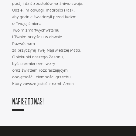
poślij i dziś apostołów na żniwo swoje.
Udziel im odwagi, mądrości i łaski,
aby godnie świadczyli przed ludźmi
o Twojej śmierci,
Twoim zmartwychwstaniu
i Twoim przyjściu w chwale.
Pozwól nam
za przyczyną Twej Najświętszej Matki,
Opiekunki naszego Zakonu,
być szermierzami wiary
oraz światłem rozpraszającym
obojętność i ciemności grzechu.
Który zawsze jesteś z nami. Amen
NAPISZ DO NAS!