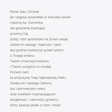
Panie Jezu Chryste,
jak niegdyś powołałeś w Kościele swoim
rodzinę św. Dominika
dla głoszenia Ewangelii,
prosimy Cię,
poślij i dziś apostołów na żniwo swoje.
Udziel im odwagi, mądrości i łaski,
aby godnie świadczyli przed ludźmi
o Twojej śmierci,
Twoim zmartwychwstaniu
i Twoim przyjściu w chwale.
Pozwól nam
za przyczyną Twej Najświętszej Matki,
Opiekunki naszego Zakonu,
być szermierzami wiary
oraz światłem rozpraszającym
obojętność i ciemności grzechu.
Który zawsze jesteś z nami. Amen