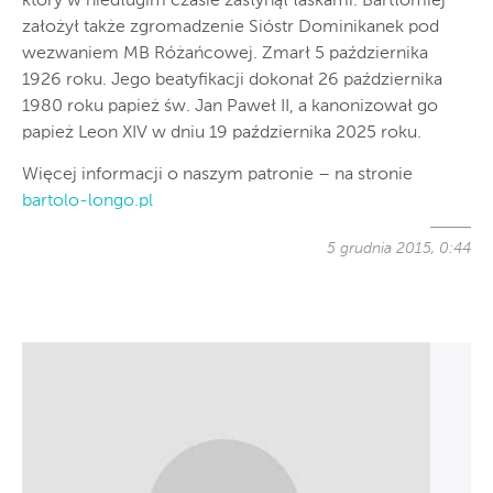
który w niedługim czasie zasłynął łaskami. Bartłomiej
założył także zgromadzenie Sióstr Dominikanek pod
wezwaniem MB Różańcowej. Zmarł 5 października
1926 roku. Jego beatyfikacji dokonał 26 października
1980 roku papież św. Jan Paweł II, a kanonizował go
papież Leon XIV w dniu 19 października 2025 roku.
Więcej informacji o naszym patronie – na stronie
bartolo-longo.pl
5 grudnia 2015, 0:44