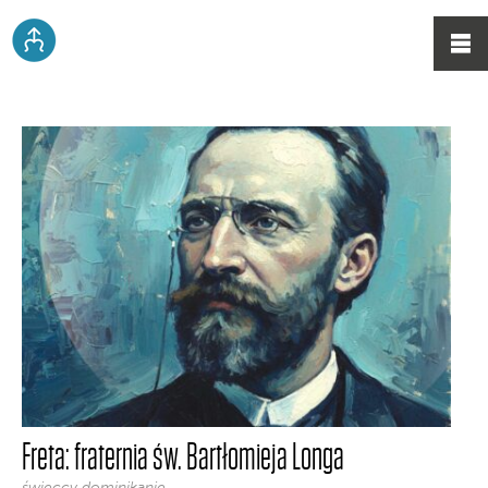
Freta: fraternia św. Bartłomieja Longa
świeccy dominikanie