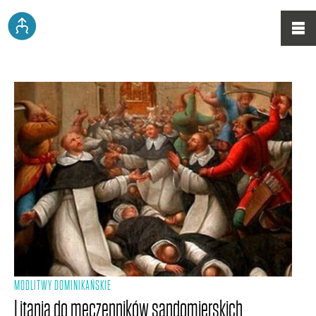
MODLITWY DOMINIKAŃSKIE
Litania do męczenników sandomierskich