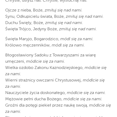
Chryste, usłysz nas.
Chryste, wysłuchaj nas.
Ojcze z nieba, Boże,
zmiłuj się nad nami.
Synu, Odkupicielu świata, Boże,
zmiłuj się nad nami.
Duchu Święty, Boże,
zmiłuj się nad nami.
Święta Trójco, Jedyny Boże,
zmiłuj się nad nami.
Święta Maryjo, Bogarodzico,
módl się za nami.
Królowo męczenników,
módl się za nami.
Błogosławiony Sadoku z Towarzyszami za wiarę
umęczeni,
módlcie się za nami.
Wielka ozdobo Zakonu Kaznodziejskiego,
módlcie się
za nami.
Wierni strażnicy owczarni Chrystusowej,
módlcie się
za nami.
Nauczyciele życia doskonałego,
módlcie się za nami.
Mężowie pełni ducha Bożego,
módlcie się za nami.
Groźni dla potęgi piekieł przez naukę swoją,
módlcie się
za nami.