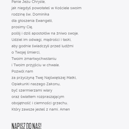
Panie Jezu Chryste,
jak niegdyś powołałeś w Kościele swoim
rodzinę św. Dominika
dla głoszenia Ewangelii,
prosimy Cię,
poślij i dziś apostołów na żniwo swoje.
Udziel im odwagi, mądrości i łaski,
aby godnie świadczyli przed ludźmi
o Twojej śmierci,
Twoim zmartwychwstaniu
i Twoim przyjściu w chwale.
Pozwól nam
za przyczyną Twej Najświętszej Matki,
Opiekunki naszego Zakonu,
być szermierzami wiary
oraz światłem rozpraszającym
obojętność i ciemności grzechu.
Który zawsze jesteś z nami. Amen
NAPISZ DO NAS!