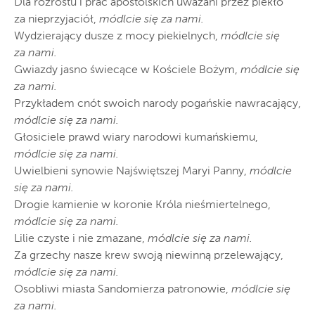
Dla rozrostu i prac apostolskich uważani przez piekło
za nieprzyjaciół,
módlcie się za nami.
Wydzierający dusze z mocy piekielnych,
módlcie się
za nami.
Gwiazdy jasno świecące w Kościele Bożym,
módlcie się
za nami.
Przykładem cnót swoich narody pogańskie nawracający,
módlcie się za nami.
Głosiciele prawd wiary narodowi kumańskiemu,
módlcie się za nami.
Uwielbieni synowie Najświętszej Maryi Panny,
módlcie
się za nami.
Drogie kamienie w koronie Króla nieśmiertelnego,
módlcie się za nami.
Lilie czyste i nie zmazane,
módlcie się za nami.
Za grzechy nasze krew swoją niewinną przelewający,
módlcie się za nami.
Osobliwi miasta Sandomierza patronowie,
módlcie się
za nami.