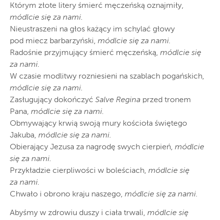
Którym złote litery śmierć męczeńską oznajmiły,
módlcie się za nami.
Nieustraszeni na głos każący im schylać głowy
pod miecz barbarzyński,
módlcie się za nami.
Radośnie przyjmujący śmierć męczeńską,
módlcie się
za nami.
W czasie modlitwy rozniesieni na szablach pogańskich,
módlcie się za nami.
Zasługujący dokończyć
Salve Regina
przed tronem
Pana,
módlcie się za nami.
Obmywający krwią swoją mury kościoła świętego
Jakuba,
módlcie się za nami.
Obierający Jezusa za nagrodę swych cierpień,
módlcie
się za nami.
Przykładzie cierpliwości w boleściach,
módlcie się
za nami.
Chwało i obrono kraju naszego,
módlcie się za nami.
Abyśmy w zdrowiu duszy i ciała trwali,
módlcie się