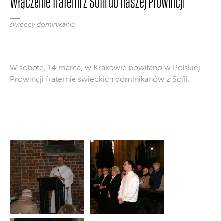
Włączenie fraterni z Sofii do naszej Prowincji
świeccy dominikanie
W sobotę, 14 marca, w Krakowie powitano w Polskiej
Prowincji fraternię świeckich dominikanów z Sofii.