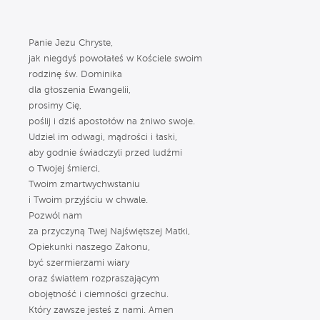
Panie Jezu Chryste,
jak niegdyś powołałeś w Kościele swoim
rodzinę św. Dominika
dla głoszenia Ewangelii,
prosimy Cię,
poślij i dziś apostołów na żniwo swoje.
Udziel im odwagi, mądrości i łaski,
aby godnie świadczyli przed ludźmi
o Twojej śmierci,
Twoim zmartwychwstaniu
i Twoim przyjściu w chwale.
Pozwól nam
za przyczyną Twej Najświętszej Matki,
Opiekunki naszego Zakonu,
być szermierzami wiary
oraz światłem rozpraszającym
obojętność i ciemności grzechu.
Który zawsze jesteś z nami. Amen