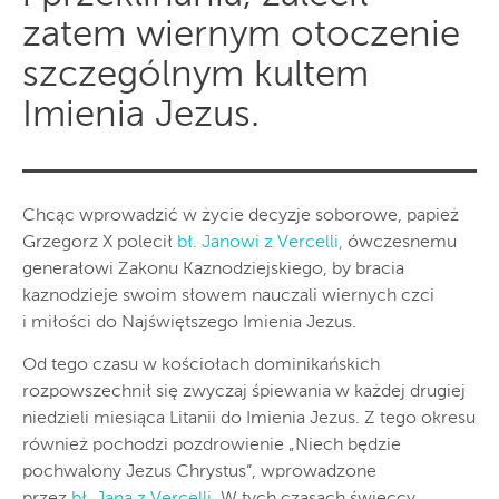
zatem wiernym otoczenie
szczególnym kultem
Imienia Jezus.
Chcąc wprowadzić w życie decyzje soborowe, papież
Grzegorz X polecił
bł. Janowi z Vercelli,
ówczesnemu
generałowi Zakonu Kaznodziejskiego, by bracia
kaznodzieje swoim słowem nauczali wiernych czci
i miłości do Najświętszego Imienia Jezus.
Od tego czasu w kościołach dominikańskich
rozpowszechnił się zwyczaj śpiewania w każdej drugiej
niedzieli miesiąca Litanii do Imienia Jezus. Z tego okresu
również pochodzi pozdrowienie „Niech będzie
pochwalony Jezus Chrystus”, wprowadzone
przez
bł. Jana z Vercelli.
W tych czasach świeccy