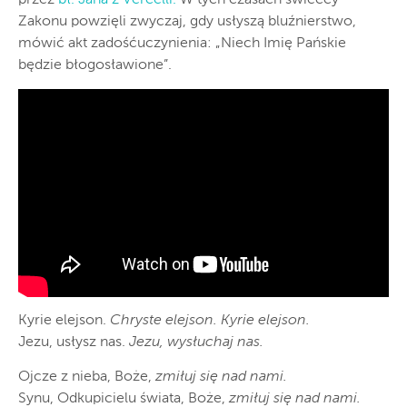
Zakonu powzięli zwyczaj, gdy usłyszą bluźnierstwo,
mówić akt zadośćuczynienia: „Niech Imię Pańskie
będzie błogosławione”.
Kyrie elejson.
Chryste elejson. Kyrie elejson.
Jezu, usłysz nas.
Jezu, wysłuchaj nas.
Ojcze z nieba, Boże,
zmiłuj się nad nami.
Synu, Odkupicielu świata, Boże,
zmiłuj się nad nami.