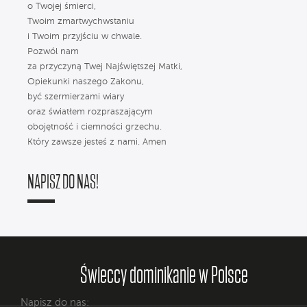
o Twojej śmierci,
Twoim zmartwychwstaniu
i Twoim przyjściu w chwale.
Pozwól nam
za przyczyną Twej Najświętszej Matki,
Opiekunki naszego Zakonu,
być szermierzami wiary
oraz światłem rozpraszającym
obojętność i ciemności grzechu.
Który zawsze jesteś z nami. Amen
NAPISZ DO NAS!
Świeccy dominikanie w Polsce
Napisz do nas: