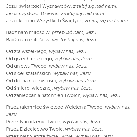
Jezu, światłości Wyznawców,
zmiłuj się nad nami.
Jezu, czystości Dziewic,
zmiłuj się nad nami.
Jezu, korono Wszystkich Świętych,
zmiłuj się nad nami.
Bądź nam miłościw,
przepuść nam, Jezu.
Bądź nam miłościw,
wysłuchaj nas, Jezu.
Od zła wszelkiego,
wybaw nas, Jezu.
Od grzechu każdego,
wybaw nas, Jezu.
Od gniewu Twego,
wybaw nas, Jezu.
Od sideł szatańskich,
wybaw nas, Jezu.
Od ducha nieczystości,
wybaw nas, Jezu.
Od śmierci wiecznej,
wybaw nas, Jezu.
Od zaniedbania natchnień Twoich,
wybaw nas, Jezu.
Przez tajemnicę świętego Wcielenia Twego,
wybaw nas,
Jezu.
Przez Narodzenie Twoje,
wybaw nas, Jezu.
Przez Dziecięctwo Twoje,
wybaw nas, Jezu.
Przez najświętsze życie Twoje,
wybaw nas, Jezu.