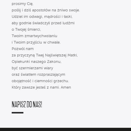
prosimy Cię,
poślij i dziś apostołów na żniwo swoje.
Udziel im odwagi, mądrości i łaski,
aby godnie świadczyli przed ludźmi
o Twojej śmierci,
Twoim zmartwychwstaniu
i Twoim przyjściu w chwale.
Pozwól nam
za przyczyną Twej Najświętszej Matki,
Opiekunki naszego Zakonu,
być szermierzami wiary
oraz światłem rozpraszającym
obojętność i ciemności grzechu.
Który zawsze jesteś z nami. Amen
NAPISZ DO NAS!