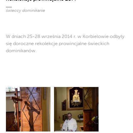
świeccy dominikanie
W dniach 25-28 września 2014 r. w Korbielowie odbyły
się doroczne rekolekcje prowincjalne świeckich
dominikanów.