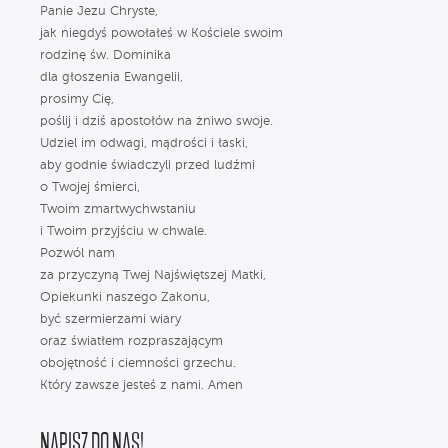
Panie Jezu Chryste,
jak niegdyś powołałeś w Kościele swoim
rodzinę św. Dominika
dla głoszenia Ewangelii,
prosimy Cię,
poślij i dziś apostołów na żniwo swoje.
Udziel im odwagi, mądrości i łaski,
aby godnie świadczyli przed ludźmi
o Twojej śmierci,
Twoim zmartwychwstaniu
i Twoim przyjściu w chwale.
Pozwól nam
za przyczyną Twej Najświętszej Matki,
Opiekunki naszego Zakonu,
być szermierzami wiary
oraz światłem rozpraszającym
obojętność i ciemności grzechu.
Który zawsze jesteś z nami. Amen
NAPISZ DO NAS!