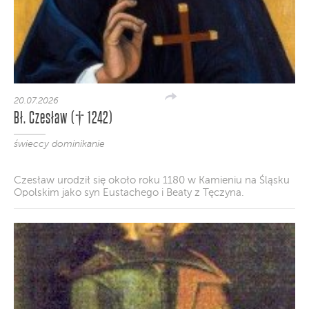
20.07.2026
Bł. Czesław († 1242)
świeccy dominikanie
Czesław urodził się około roku 1180 w Kamieniu na Śląsku
Opolskim jako syn Eustachego i Beaty z Tęczyna.