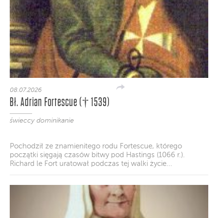
08.07.2026
Bł. Adrian Fortescue († 1539)
świeccy dominikanie
Pochodził ze znamienitego rodu Fortescue, którego
początki sięgają czasów bitwy pod Hastings (1066 r.).
Richard le Fort uratował podczas tej walki życie...