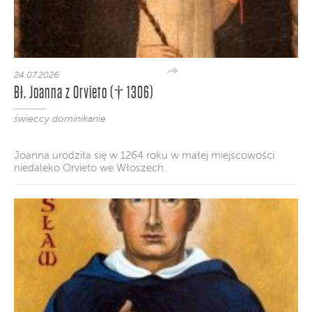
24.07.2026
Bł. Joanna z Orvieto († 1306)
świeccy dominikanie
Joanna urodziła się w 1264 roku w małej miejscowości
niedaleko Orvieto we Włoszech.