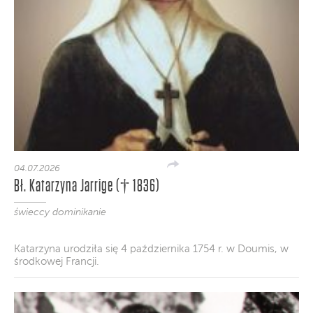
04.07.2026
Bł. Katarzyna Jarrige († 1836)
świeccy dominikanie
Katarzyna urodziła się 4 października 1754 r. w Doumis, w
środkowej Francji.