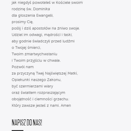
jak niegdyś powołałeś w Kościele swoim
rodzinę św. Dominika
dla głoszenia Ewangelii,
prosimy Cię,
poślij i dziś apostołów na żniwo swoje.
Udziel im odwagi, mądrości i łaski,
aby godnie świadczyli przed ludźmi
o Twojej śmierci,
Twoim zmartwychwstaniu
i Twoim przyjściu w chwale.
Pozwól nam
za przyczyną Twej Najświętszej Matki,
Opiekunki naszego Zakonu,
być szermierzami wiary
oraz światłem rozpraszającym
obojętność i ciemności grzechu.
Który zawsze jesteś z nami. Amen
NAPISZ DO NAS!