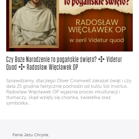
Czy Boże Narodzenie to pogańskie święto? ✣ Videtur
Quod ✣ Radosław Więcławek OP
Sprawdzamy, dlaczego Oliver Cromwell zakazał świąt i czy
data 25 grudnia faktycznie pochodzi od kultu Sol Invictus.
Radosław Więcławek OP wyjaśnia proces inkulturacji i
tłumaczy, skąd wzięły się choinka, światełka oraz
symbolika...
Panie Jezu Chryste,