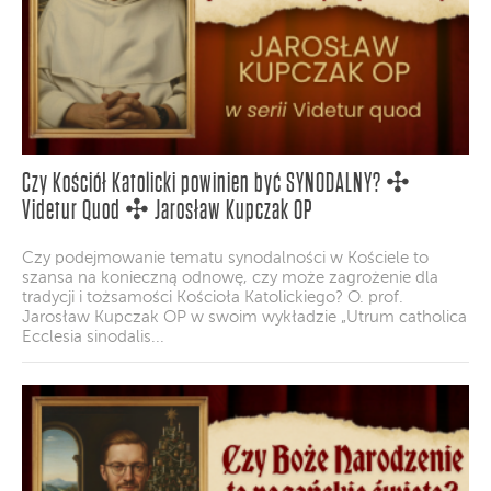
Czy Kościół Katolicki powinien być SYNODALNY? ✣
Videtur Quod ✣ Jarosław Kupczak OP
Czy podejmowanie tematu synodalności w Kościele to
szansa na konieczną odnowę, czy może zagrożenie dla
tradycji i tożsamości Kościoła Katolickiego? O. prof.
Jarosław Kupczak OP w swoim wykładzie „Utrum catholica
Ecclesia sinodalis...