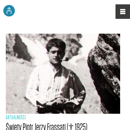
AKTUALNOŚCI
Święty Piotr Jerzy Frassati († 1925)