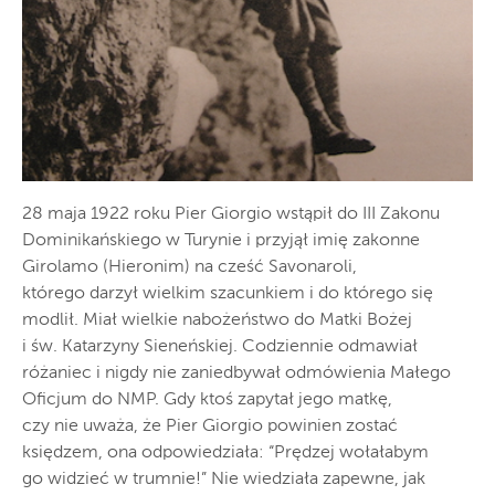
28 maja 1922 roku Pier Giorgio wstąpił do III Zakonu
Dominikańskiego w Turynie i przyjął imię zakonne
Girolamo (Hieronim) na cześć Savonaroli,
którego darzył wielkim szacunkiem i do którego się
modlił. Miał wielkie nabożeństwo do Matki Bożej
i św. Katarzyny Sieneńskiej. Codziennie odmawiał
różaniec i nigdy nie zaniedbywał odmówienia Małego
Oficjum do NMP. Gdy ktoś zapytał jego matkę,
czy nie uważa, że Pier Giorgio powinien zostać
księdzem, ona odpowiedziała: “Prędzej wołałabym
go widzieć w trumnie!” Nie wiedziała zapewne, jak