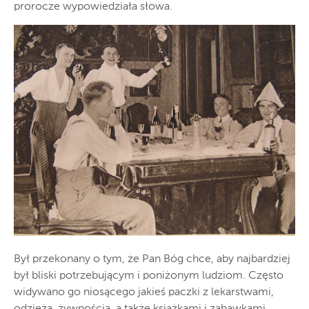
prorocze wypowiedziała słowa.
Był przekonany o tym, że Pan Bóg chce, aby najbardziej
był bliski potrzebującym i poniżonym ludziom. Często
widywano go niosącego jakieś paczki z lekarstwami,