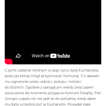
Czymś szalenie istotnym w jego życiu była Eucharystia,
podczas której mógł przyjmować Komunię. Co dawało
mu ogromnie wiele radości, pokoju i miłości
do bliźnich. Zgodnie z panującym wtedy zwyczajem
poszczenia do momentu przyjęcia Komunii Świętej, Pier
Giorgio często nic nie jadł aż do południa, kiedy dane
mu było uczestniczyć w Eucharystii. Posiadał stale