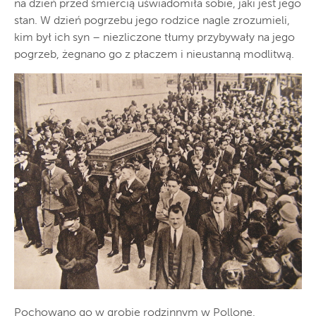
na dzień przed śmiercią uświadomiła sobie, jaki jest jego
stan. W dzień pogrzebu jego rodzice nagle zrozumieli,
kim był ich syn – niezliczone tłumy przybywały na jego
pogrzeb, żegnano go z płaczem i nieustanną modlitwą.
Pochowano go w grobie rodzinnym w Pollone,