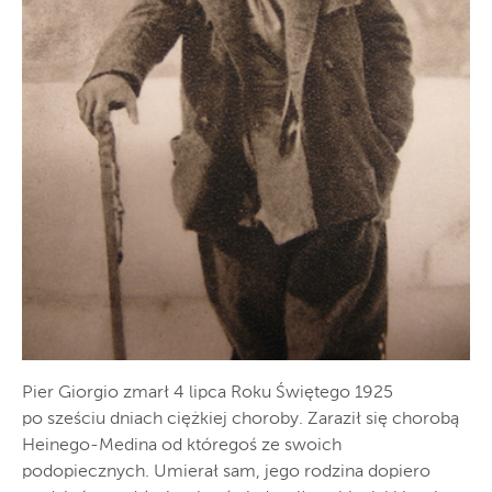
Pier Giorgio zmarł 4 lipca Roku Świętego 1925
po sześciu dniach ciężkiej choroby. Zaraził się chorobą
Heinego-Medina od któregoś ze swoich
podopiecznych. Umierał sam, jego rodzina dopiero