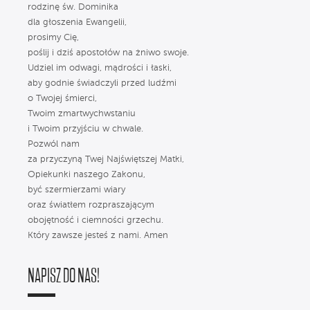
rodzinę św. Dominika
dla głoszenia Ewangelii,
prosimy Cię,
poślij i dziś apostołów na żniwo swoje.
Udziel im odwagi, mądrości i łaski,
aby godnie świadczyli przed ludźmi
o Twojej śmierci,
Twoim zmartwychwstaniu
i Twoim przyjściu w chwale.
Pozwól nam
za przyczyną Twej Najświętszej Matki,
Opiekunki naszego Zakonu,
być szermierzami wiary
oraz światłem rozpraszającym
obojętność i ciemności grzechu.
Który zawsze jesteś z nami. Amen
NAPISZ DO NAS!