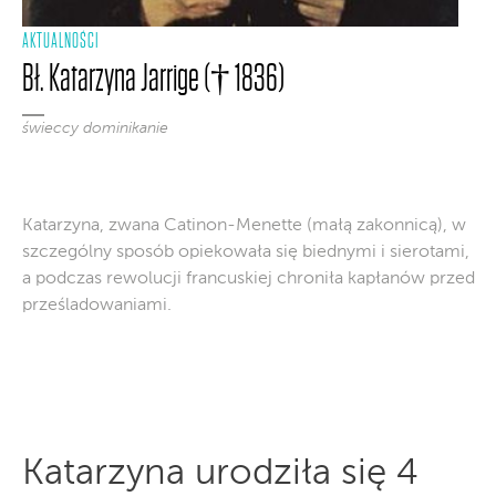
AKTUALNOŚCI
Bł. Katarzyna Jarrige († 1836)
świeccy dominikanie
Katarzyna, zwana Catinon-Menette (małą zakonnicą), w
szczególny sposób opiekowała się biednymi i sierotami,
a podczas rewolucji francuskiej chroniła kapłanów przed
prześladowaniami.
Katarzyna urodziła się 4