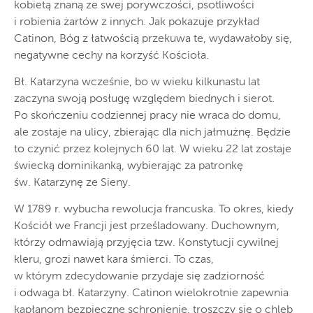
kobietą znaną ze swej porywczości, psotliwości
i robienia żartów z innych. Jak pokazuje przykład
Catinon, Bóg z łatwością przekuwa te, wydawałoby się,
negatywne cechy na korzyść Kościoła.
Bł. Katarzyna wcześnie, bo w wieku kilkunastu lat
zaczyna swoją posługę względem biednych i sierot.
Po skończeniu codziennej pracy nie wraca do domu,
ale zostaje na ulicy, zbierając dla nich jałmużnę. Będzie
to czynić przez kolejnych 60 lat. W wieku 22 lat zostaje
świecką dominikanką, wybierając za patronkę
św. Katarzynę ze Sieny.
W 1789 r. wybucha rewolucja francuska. To okres, kiedy
Kościół we Francji jest prześladowany. Duchownym,
którzy odmawiają przyjęcia tzw. Konstytucji cywilnej
kleru, grozi nawet kara śmierci. To czas,
w którym zdecydowanie przydaje się zadziorność
i odwaga bł. Katarzyny. Catinon wielokrotnie zapewnia
kapłanom bezpieczne schronienie, troszczy się o chleb