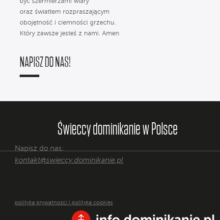
być szermierzami wiary
oraz światłem rozpraszającym
obojętność i ciemności grzechu.
Który zawsze jesteś z nami. Amen
NAPISZ DO NAS!
Świeccy dominikanie w Polsce
Napisz do nas:
kontakt@swieccy.dominikanie.pl
polityka prywatności i polityka cookies