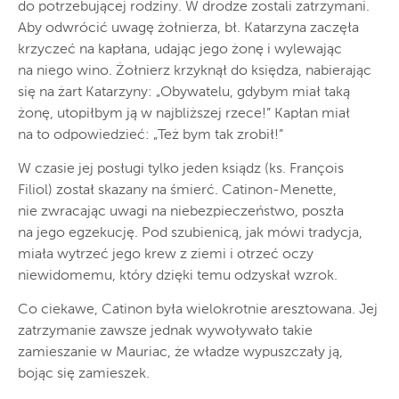
do potrzebującej rodziny. W drodze zostali zatrzymani.
Aby odwrócić uwagę żołnierza, bł. Katarzyna zaczęła
krzyczeć na kapłana, udając jego żonę i wylewając
na niego wino. Żołnierz krzyknął do księdza, nabierając
się na żart Katarzyny: „Obywatelu, gdybym miał taką
żonę, utopiłbym ją w najbliższej rzece!” Kapłan miał
na to odpowiedzieć: „Też bym tak zrobił!”
W czasie jej posługi tylko jeden ksiądz (ks. François
Filiol) został skazany na śmierć. Catinon-Menette,
nie zwracając uwagi na niebezpieczeństwo, poszła
na jego egzekucję. Pod szubienicą, jak mówi tradycja,
miała wytrzeć jego krew z ziemi i otrzeć oczy
niewidomemu, który dzięki temu odzyskał wzrok.
Co ciekawe, Catinon była wielokrotnie aresztowana. Jej
zatrzymanie zawsze jednak wywoływało takie
zamieszanie w Mauriac, że władze wypuszczały ją,
bojąc się zamieszek.