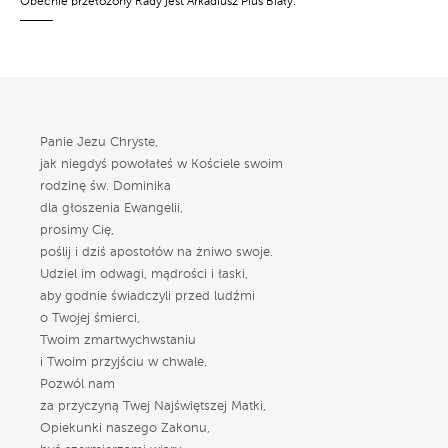
Obecnie przełożony Rady jest Arkadiusz Pius Biały.
Panie Jezu Chryste,
jak niegdyś powołałeś w Kościele swoim
rodzinę św. Dominika
dla głoszenia Ewangelii,
prosimy Cię,
poślij i dziś apostołów na żniwo swoje.
Udziel im odwagi, mądrości i łaski,
aby godnie świadczyli przed ludźmi
o Twojej śmierci,
Twoim zmartwychwstaniu
i Twoim przyjściu w chwale.
Pozwól nam
za przyczyną Twej Najświętszej Matki,
Opiekunki naszego Zakonu,