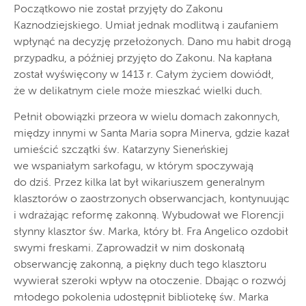
Początkowo nie został przyjęty do Zakonu
Kaznodziejskiego. Umiał jednak modlitwą i zaufaniem
wpłynąć na decyzję przełożonych. Dano mu habit drogą
przypadku, a później przyjęto do Zakonu. Na kapłana
został wyświęcony w 1413 r. Całym życiem dowiódł,
że w delikatnym ciele może mieszkać wielki duch.
Pełnił obowiązki przeora w wielu domach zakonnych,
między innymi w Santa Maria sopra Minerva, gdzie kazał
umieścić szczątki św. Katarzyny Sieneńskiej
we wspaniałym sarkofagu, w którym spoczywają
do dziś. Przez kilka lat był wikariuszem generalnym
klasztorów o zaostrzonych obserwancjach, kontynuując
i wdrażając reformę zakonną. Wybudował we Florencji
słynny klasztor św. Marka, który bł. Fra Angelico ozdobił
swymi freskami. Zaprowadził w nim doskonałą
obserwancję zakonną, a piękny duch tego klasztoru
wywierał szeroki wpływ na otoczenie. Dbając o rozwój
młodego pokolenia udostępnił bibliotekę św. Marka