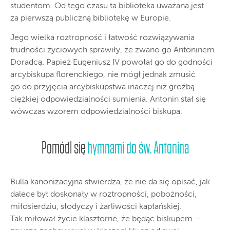
studentom. Od tego czasu ta biblioteka uważana jest
za pierwszą publiczną bibliotekę w Europie.
Jego wielka roztropność i łatwość rozwiązywania
trudności życiowych sprawiły, że zwano go Antoninem
Doradcą. Papież Eugeniusz IV powołał go do godności
arcybiskupa florenckiego, nie mógł jednak zmusić
go do przyjęcia arcybiskupstwa inaczej niż groźbą
ciężkiej odpowiedzialności sumienia. Antonin stał się
wówczas wzorem odpowiedzialności biskupa.
Pomódl się
hymnami do św. Antonina
Bulla kanonizacyjna stwierdza, że nie da się opisać, jak
dalece był doskonały w roztropności, pobożności,
miłosierdziu, słodyczy i żarliwości kapłańskiej.
Tak miłował życie klasztorne, że będąc biskupem –