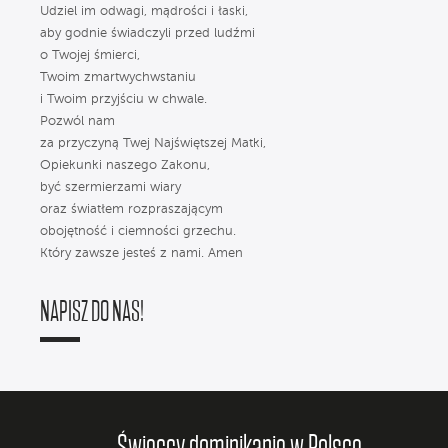
Udziel im odwagi, mądrości i łaski,
aby godnie świadczyli przed ludźmi
o Twojej śmierci,
Twoim zmartwychwstaniu
i Twoim przyjściu w chwale.
Pozwól nam
za przyczyną Twej Najświętszej Matki,
Opiekunki naszego Zakonu,
być szermierzami wiary
oraz światłem rozpraszającym
obojętność i ciemności grzechu.
Który zawsze jesteś z nami. Amen
NAPISZ DO NAS!