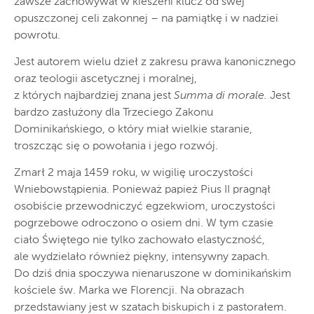
zawsze zachowywał w kieszeni klucz od swej
opuszczonej celi zakonnej – na pamiątkę i w nadziei
powrotu.
Jest autorem wielu dzieł z zakresu prawa kanonicznego
oraz teologii ascetycznej i moralnej,
z których najbardziej znana jest
Summa di morale.
Jest
bardzo zasłużony dla Trzeciego Zakonu
Dominikańskiego, o który miał wielkie staranie,
troszcząc się o powołania i jego rozwój.
Zmarł 2 maja 1459 roku, w wigilię uroczystości
Wniebowstąpienia. Ponieważ papież Pius II pragnął
osobiście przewodniczyć egzekwiom, uroczystości
pogrzebowe odroczono o osiem dni. W tym czasie
ciało Świętego nie tylko zachowało elastyczność,
ale wydzielało również piękny, intensywny zapach.
Do dziś dnia spoczywa nienaruszone w dominikańskim
kościele św. Marka we Florencji. Na obrazach
przedstawiany jest w szatach biskupich i z pastorałem.